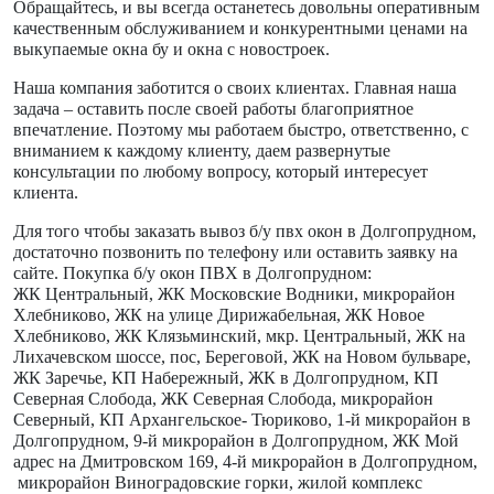
Обращайтесь, и вы всегда останетесь довольны оперативным
качественным обслуживанием и конкурентными ценами на
выкупаемые окна бу и окна с новостроек.
Наша компания заботится о своих клиентах. Главная наша
задача – оставить после своей работы благоприятное
впечатление. Поэтому мы работаем быстро, ответственно, с
вниманием к каждому клиенту, даем развернутые
консультации по любому вопросу, который интересует
клиента.
Для того чтобы заказать вывоз б/у пвх окон в Долгопрудном,
достаточно позвонить по телефону или оставить заявку на
сайте. Покупка б/у окон ПВХ в Долгопрудном:
ЖК Центральный, ЖК Московские Водники, микрорайон
Хлебниково, ЖК на улице Дирижабельная, ЖК Новое
Хлебниково, ЖК Клязьминский, мкр. Центральный, ЖК на
Лихачевском шоссе, пос, Береговой, ЖК на Новом бульваре,
ЖК Заречье, КП Набережный, ЖК в Долгопрудном, КП
Северная Слобода, ЖК Северная Слобода, микрорайон
Северный, КП Архангельское- Тюриково, 1-й микрорайон в
Долгопрудном, 9-й микрорайон в Долгопрудном, ЖК Мой
адрес на Дмитровском 169, 4-й микрорайон в Долгопрудном,
микрорайон Виноградовские горки, жилой комплекс