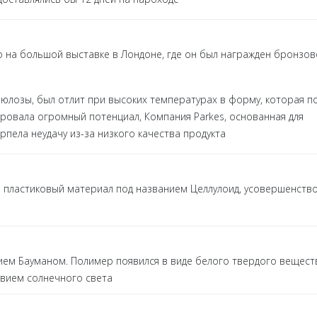
о на большой выставке в Лондоне, где он был награжден бронзо
люлозы, был отлит при высоких температурах в форму, которая п
ировала огромный потенциал, Компания Parkes, основанная для
рпела неудачу из-за низкого качества продукта
л пластиковый материал под названием Целлулоид, усовершенств
ием Бауманом. Полимер появился в виде белого твердого вещест
твием солнечного света