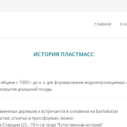
ГЛАВНАЯ
О 
ИСТОРИЯ ПЛАСТМАСС
китайцами с 1000 г. до н. э. для формирования водонепроницаемых 
 покрытия домашней посуды
аменелых деревьев и встречается в основном на Балтийском
частей, отжатых в прессформах, можно
таршим (23 - 79 гг.) в труде "Естественная история"