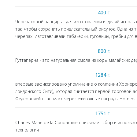
400 г.
Черепаховый панцирь - для изготовления изделий испол
так, чтобы сохранить привлекательный рисунок. Одна из 
черепах. Изготавливали табакерки, пуговицы, гребни для 
800 г.
Гуттаперча - это натуральная смола из коры малайских д
1284 г.
впервые зафиксировано упоминание о компании Хорнеров
лондонского Сити), которая считается первой торговой а
Федерацией пластмасс через ежегодные награды Horners
1751 г.
Charles-Marie de la Condamine описывает сбор и использ
технологии