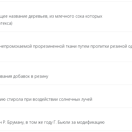
бщее название деревьев, из млечного сока которых
текса)
з непромокаемой прорезиненной ткани путем пропитки резиной о
вания добавок в резину
ию стирола при воздействии солнечных лучей
 Р. Бруману, в том же году Г. Бьюли за модификацию