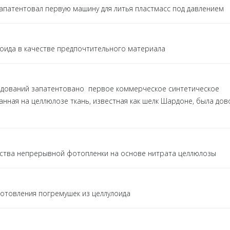
запатентовал первую машину для литья пластмасс под давлением
оида в качестве предпочтительного материала
ледований запатентовано первое коммерческое синтетическое
ванная на целлюлозе ткань, известная как шелк Шардоне, была до
дства непрерывной фотопленки на основе нитрата целлюлозы
отовления погремушек из целлулоида