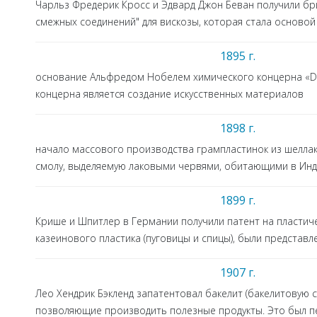
Чарльз Фредерик Кросс и Эдвард Джон Беван получили бри
смежных соединений" для вискозы, которая стала осново
1895 г.
основание Альфредом Нобелем химического концерна «D
концерна является создание искусственных материалов
1898 г.
начало массового производства грампластинок из шеллака
смолу, выделяемую лаковыми червями, обитающими в Ин
1899 г.
Крише и Шпитлер в Германии получили патент на пластиче
казеинового пластика (пуговицы и спицы), были представ
1907 г.
Лео Хендрик Бэкленд запатентовал бакелит (бакелитовую с
позволяющие производить полезные продукты. Это был пе