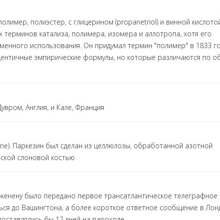
имер, полиэстер, с глицерином (propanetriol) и винной кислотой
 терминов катализа, полимера, изомера и аллотропа, хотя его
енного использования. Он придумал термин "полимер" в 1833 г
идентичные эмпирические формулы, но которые различаются по 
вром, Англия, и Кале, Франция
ine). Паркезин был сделан из целлюлозы, обработанной азотной
еской слоновой костью
юкенену было передано первое трансатлантическое телеграфное
ься до Вашингтона, а более короткое ответное сообщение в Лон
доставлялись бы 12 дней на пароходе