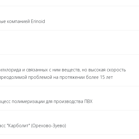
ые компанией Erinoid
лхлорида и связанных с ним веществ, но высокая скорость
преодолимой проблемой на протяжении более 15 лет
оцесс полимеризации для производства ПВХ
сс "Карболит" (Орехово-Зуево)