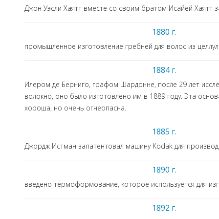
Джон Уэсли Хаятт вместе со своим братом Исайей Хаятт 
1880 г.
промышленное изготовление гребней для волос из целлул
1884 г.
Илером де Берниго, графом Шардонне, после 29 лет исс
волокно, оно было изготовлено им в 1889 году. Эта осно
хороша, но очень огнеопасна.
1885 г.
Джордж Истман запатентовал машину Kodak для произво
1890 г.
введено термоформование, которое используется для изг
1892 г.