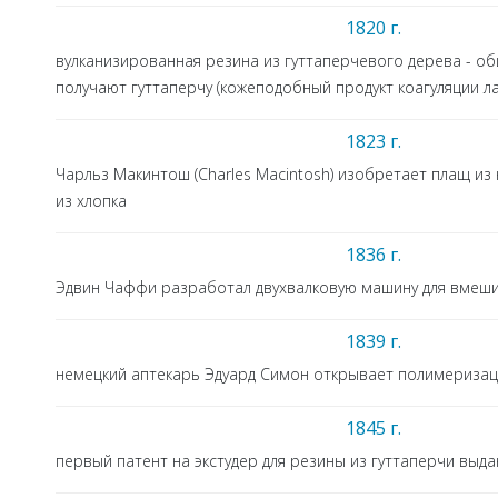
1820 г.
вулканизированная резина из гуттаперчевого дерева - о
получают гуттаперчу (кожеподобный продукт коагуляции ла
1823 г.
Чарльз Макинтош (Charles Macintosh) изобретает плащ и
из хлопка
1836 г.
Эдвин Чаффи разработал двухвалковую машину для вмеши
1839 г.
немецкий аптекарь Эдуард Симон открывает полимеризац
1845 г.
первый патент на экстудер для резины из гуттаперчи выдан