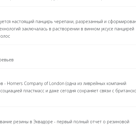
ьзуется настоящий панцирь черепахи, разрезанный и сформирова
технологий заключалась в растворении в винном уксусе панцирей
волос
еревьев
 - Horners Company of London (одна из ливрейных компаний
ссоциацией пластмасс и даже сегодня сохраняет связи с британск
ование резины в Эквадоре - первый полный отчет о резиновой