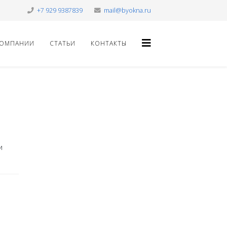
+7 929 9387839
mail@byokna.ru
КОМПАНИИ
СТАТЬИ
КОНТАКТЫ
и