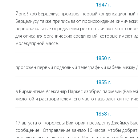
1847 г.
Йонс Якоб Берцелиус произвел первый конденсационный пол
Берцелиусу также приписывают происхождение химических
первоначальные определения резко отличаются от соврем
для описания органических соединений, которые имеют 
молекулярной массе.
1850 г.
проложен первый подводный телеграфный кабель между Ду
1855 г.
в Бирмингеме Александр Паркес изобрел паркезин (Parkes
кислотой и растворителем. Его часто называют синтетич
1858 г.
17 августа от королевы Виктории президенту Джеймсу Бь
сообщение. Отправление заняло 16 часов, чтобы добрат
прошло всего за десять часов. Раньше такие сообщения 