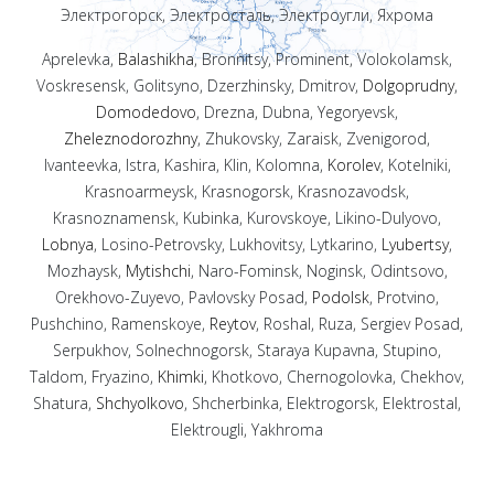
Электрогорск, Электросталь, Электроугли, Яхрома
Aprelevka,
Balashikha
, Bronnitsy, Prominent, Volokolamsk,
Voskresensk, Golitsyno, Dzerzhinsky, Dmitrov,
Dolgoprudny
,
Domodedovo
, Drezna, Dubna, Yegoryevsk,
Zheleznodorozhny
, Zhukovsky, Zaraisk, Zvenigorod,
Ivanteevka, Istra, Kashira, Klin, Kolomna,
Korolev
, Kotelniki,
Krasnoarmeysk, Krasnogorsk, Krasnozavodsk,
Krasnoznamensk, Kubinka, Kurovskoye, Likino-Dulyovo,
Lobnya
, Losino-Petrovsky, Lukhovitsy, Lytkarino,
Lyubertsy
,
Mozhaysk,
Mytishchi
, Naro-Fominsk, Noginsk, Odintsovo,
Orekhovo-Zuyevo, Pavlovsky Posad,
Podolsk
, Protvino,
Pushchino, Ramenskoye,
Reytov
, Roshal, Ruza, Sergiev Posad,
Serpukhov, Solnechnogorsk, Staraya Kupavna, Stupino,
Taldom, Fryazino,
Khimki
, Khotkovo, Chernogolovka, Chekhov,
Shatura,
Shchyolkovo
, Shcherbinka, Elektrogorsk, Elektrostal,
Elektrougli, Yakhroma