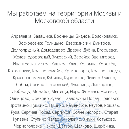
Мы работаем на территории Москвы и
Московской области
Апрелевка,
Балашиха
, Бронницы,
Видное
, Волоколамск,
Воскресенск, Голицыно, Дзержинский, Дмитров,
Долгопрудный
,
Домодедово
, Дрезна, Дубна, Егорьевск,
Железнодорожный
, Жуковский, Зарайск, Звенигород,
Ивантеевка, Истра, Кашира, Клин, Коломна,
Королёв
,
Котельники, Красноармейск, Красногорск, Краснозаводск,
Краснознаменск, Кубинка, Куровское, Ликино-Дулёво,
Лобня
, Лосино-Петровский, Луховицы, Лыткарино,
Люберцы
, Можайск,
Мытищи
, Наро-Фоминск, Ногинск,
Одинцово, Орехово-Зуево, Павловский Посад,
Подольск
,
Протвино, Пушкино, Пущино, Раменское,
Реутов
, Рошаль,
Руза, Сергиев Посад, Серпухов, Солнечногорск, Старая
Купавна, Ступино, Талдом, Фрязино,
Химки
, Хотьково,
Черноголовка, Чехов, Шатура,
Щёлково
, Щербинка,