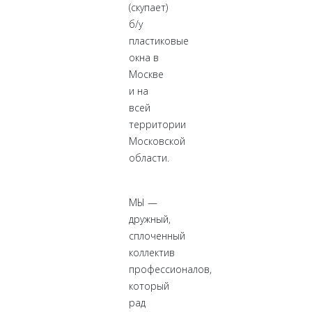
(скупает)
б/у
пластиковые
окна в
Москве
и на
всей
территории
Московской
области.
МЫ —
дружный,
сплоченный
коллектив
профессионалов,
который
рад